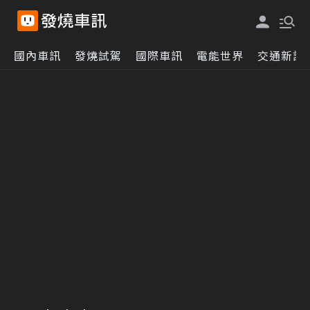
國內車訊
發燒試駕
國際車訊
電能世界
交通新訊