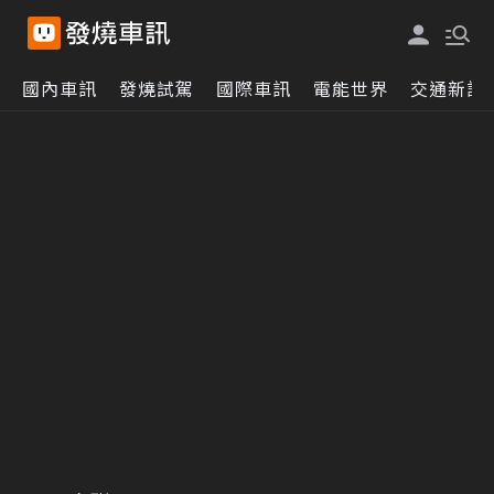
國內車訊
發燒試駕
國際車訊
電能世界
交通新訊