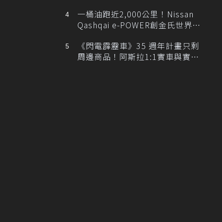
排跑車開發中！
一桶油跑近2,000公里！Nissan
Qashqai e-POWER創金氏世界紀
錄
《閃電霹靂車》35 週年計畫只剩
周邊商品！阿斯拉1:1實車與實體
展覽雙雙喊卡