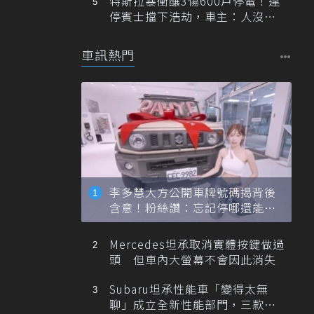
特斯拉暴衝釀3傷600戶停電！違
停賓士擋下浩劫，車主：人沒事
就好
車訊熱門
李多慧大方公開車牌號碼揭背後
含意！粉絲讚：忘記停哪還能幫
忙找車
Mercedes坦承取消實體按鍵做過
頭 但車內大螢幕不會因此消失
Subaru坦承性能車「變得太無
聊」成立全新性能部門，三款手