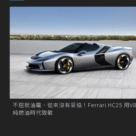
不屈就油電、從來沒有妥協！Ferrari HC25 用V
純燃油時代致敬