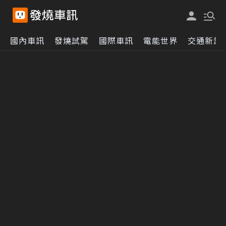
國內車訊
發燒試駕
國際車訊
電能世界
交通新訊