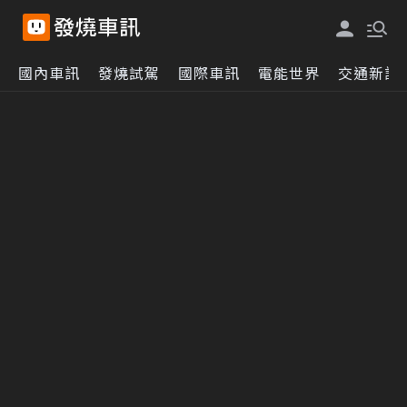
國內車訊
發燒試駕
國際車訊
電能世界
交通新訊