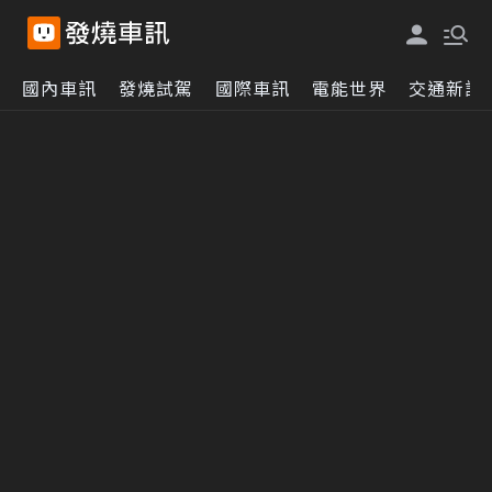
國內車訊
發燒試駕
國際車訊
電能世界
交通新訊