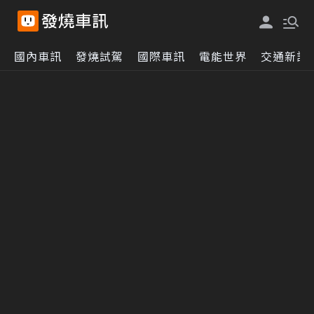
國內車訊
發燒試駕
國際車訊
電能世界
交通新訊