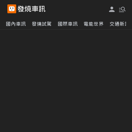
國內車訊
發燒試駕
國際車訊
電能世界
交通新訊