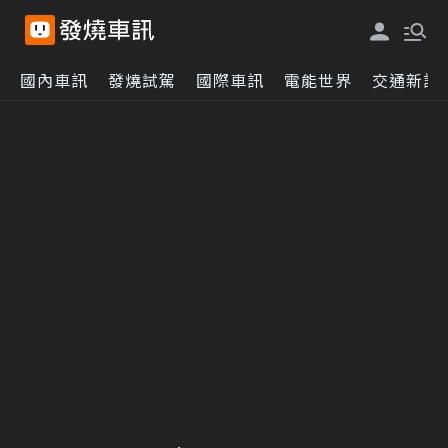
國內車訊
發燒試駕
國際車訊
電能世界
交通新訊