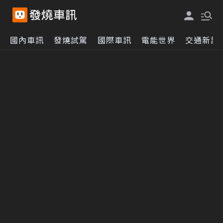
國內車訊
發燒試駕
國際車訊
電能世界
交通新訊