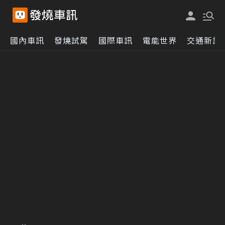
國內車訊
發燒試駕
國際車訊
電能世界
交通新訊