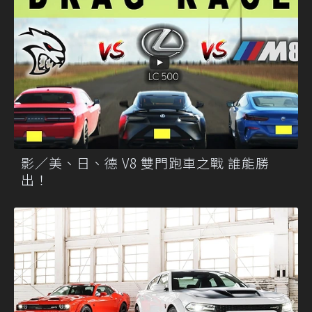
影／美、日、德 V8 雙門跑車之戰 誰能勝
出！