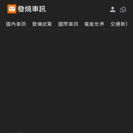
國內車訊
發燒試駕
國際車訊
電能世界
交通新訊