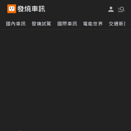
國內車訊
發燒試駕
國際車訊
電能世界
交通新訊