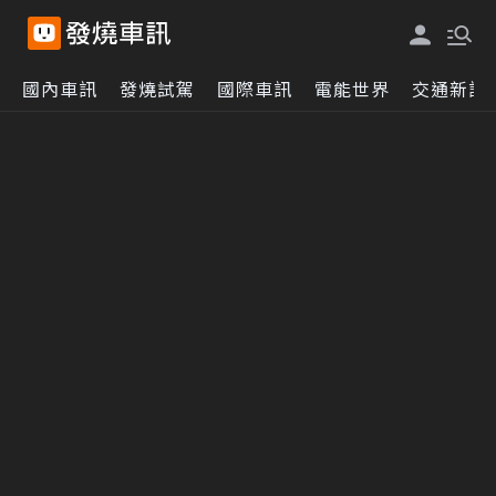
國內車訊
發燒試駕
國際車訊
電能世界
交通新訊