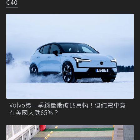
C40
Volvo第一季銷量衝破18萬輛！但純電車竟
在美國大跌65%？