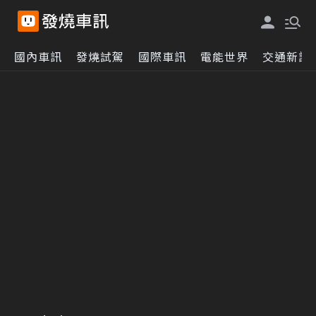
國內車訊
發燒試駕
國際車訊
電能世界
交通新訊