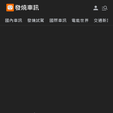
國內車訊
發燒試駕
國際車訊
電能世界
交通新訊