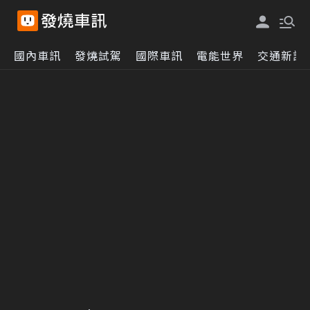
國內車訊
發燒試駕
國際車訊
電能世界
交通新訊