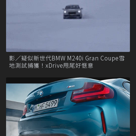
影／疑似新世代BMW M240i Gran Coupe雪
地測試捕獲！xDrive甩尾好愜意