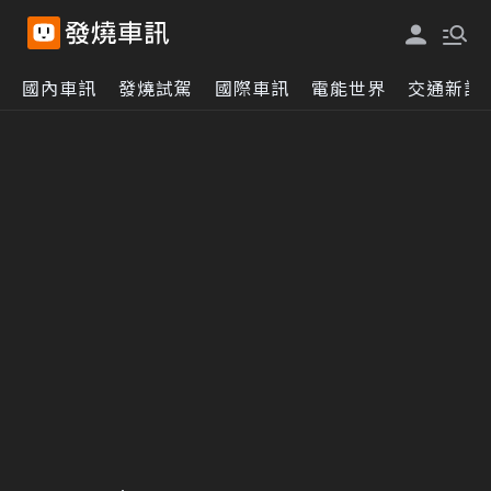
國內車訊
發燒試駕
國際車訊
電能世界
交通新訊