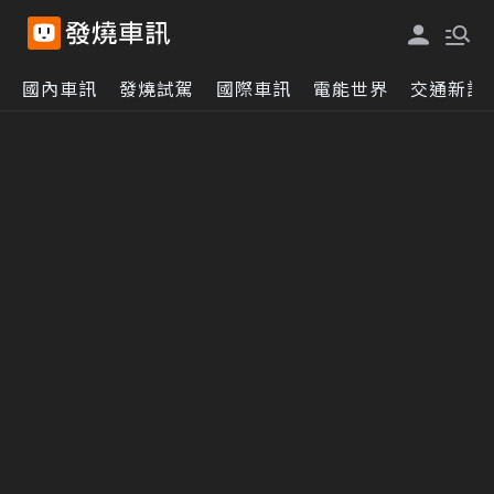
國內車訊
發燒試駕
國際車訊
電能世界
交通新訊