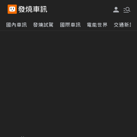
國內車訊
發燒試駕
國際車訊
電能世界
交通新訊