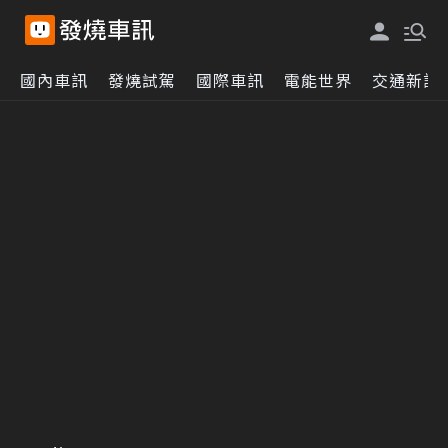
國內車訊
發燒試駕
國際車訊
電能世界
交通新訊