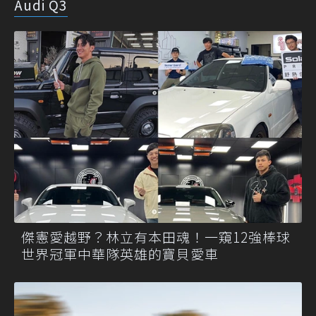
Audi Q3
傑憲愛越野？林立有本田魂！一窺12強棒球
世界冠軍中華隊英雄的寶貝愛車