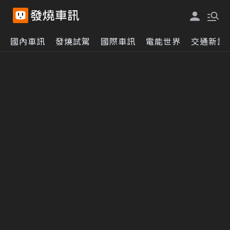
國內車訊
發燒試駕
國際車訊
電能世界
交通新訊