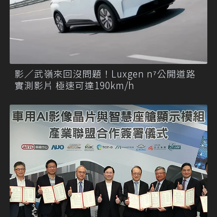
影／武嶺來回沒問題！Luxgen n⁷公開道路
實測影片 極速可達190km/h