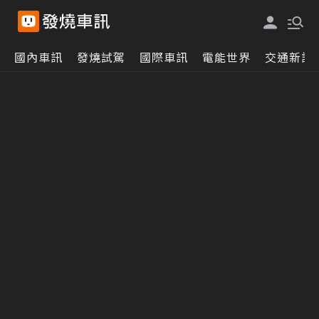
國內車訊
發燒試駕
國際車訊
電能世界
交通新訊