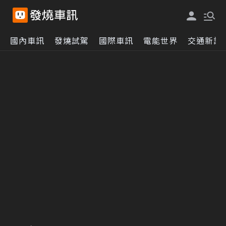
國內車訊
發燒試駕
國際車訊
電能世界
交通新訊