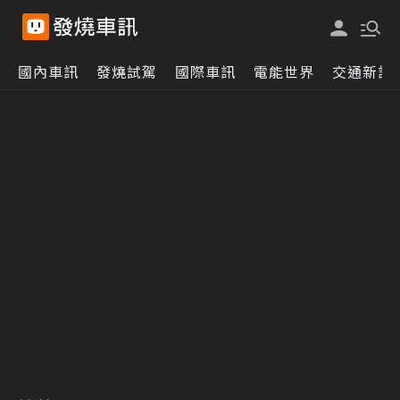
國內車訊
發燒試駕
國際車訊
電能世界
交通新訊