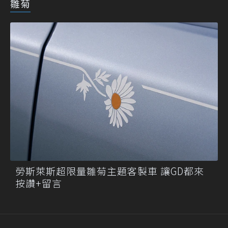
雛菊
勞斯萊斯超限量雛菊主題客製車 讓GD都來
按讚+留言