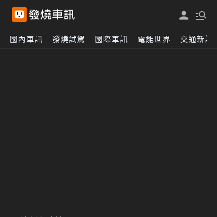
國內車訊
發燒試駕
國際車訊
電能世界
交通新訊