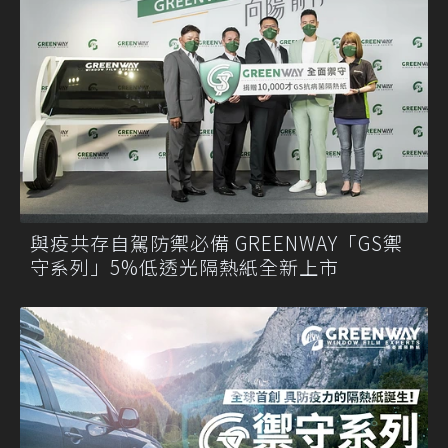
與疫共存自駕防禦必備 GREENWAY「GS禦
守系列」5%低透光隔熱紙全新上市