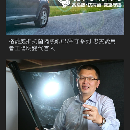
格菱威推抗菌隔熱紙GS禦守系列 忠實愛用
者王陽明變代言人