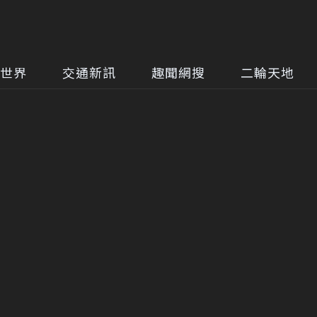
世界
交通新訊
趣聞網搜
二輪天地