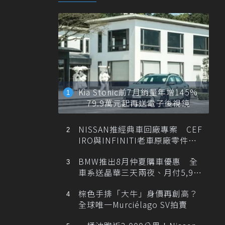
Kia Stonic前7月銷量年增145%
79.9萬元起再送電子後視鏡
NISSAN推經典車回廠專案 CEF
IRO與INFINITI老車原廠零件最
低1折
BMW推出8月仲夏購車優惠 全
車系送晶華三天兩夜、月付5,900
元起
棕色手排「大牛」身價再創高？
全球唯一Murciélago SV拍賣