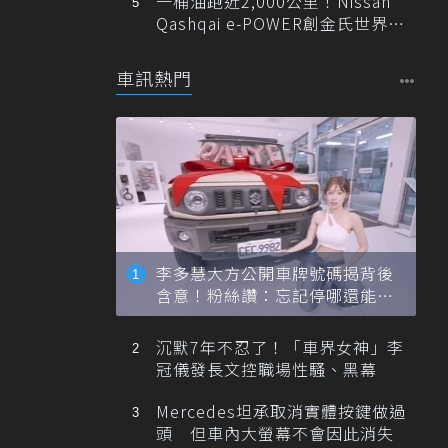
一桶油跑近2,000公里！Nissan
Qashqai e-POWER創金氏世界紀
錄
車訊熱門
李多慧大方公開車牌號碼揭背後
含意！粉絲讚：忘記停哪還能幫
忙找車
沉默7年不忍了！「車界女神」李
冠儀發長文控職場性騷、黑幕
Mercedes坦承取消實體按鍵做過
頭 但車內大螢幕不會因此消失