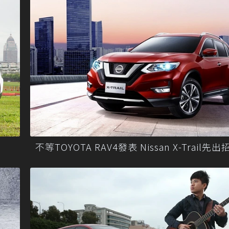
不等TOYOTA RAV4發表 Nissan X-Trail先