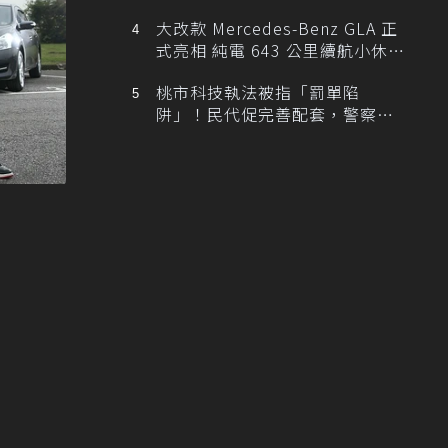
大改款 Mercedes-Benz GLA 正
式亮相 純電 643 公里續航小休
旅！
桃市科技執法被指「罰單陷
阱」！民代促完善配套，警察局
提數據回應