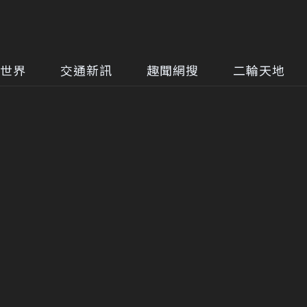
世界
交通新訊
趣聞網搜
二輪天地