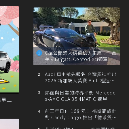
C羅公開驚人總值私人車庫！千萬
美元Bugatti Centodieci領軍
Audi 車主搶先報名 台灣奧迪推出
2026 新加坡大獎賽 Audi 極速之
旅
熱血與日常的跨界平衡 Mercede
s-AMG GLA 35 4MATIC 摘星版
限量上
輕旅
前三年日付 168 元！ 福斯商旅針
對 Caddy Cargo 推出「德系質感
精算圓夢」與「打天下」專案