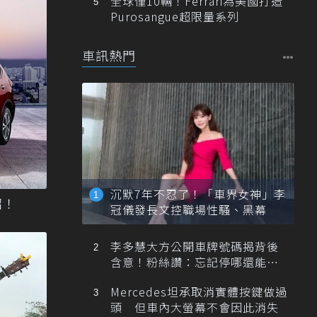
全球僅10輛！Ferrari為美國打造
Purosangue超限量系列
車訊熱門
沉默7年不忍了！「車界女神」李
出招！
冠儀發長文控職場性騷、黑幕
李多慧大方公開車牌號碼揭背後
含意！粉絲讚：忘記停哪還能幫
忙找車
Mercedes坦承取消實體按鍵做過
頭 但車內大螢幕不會因此消失