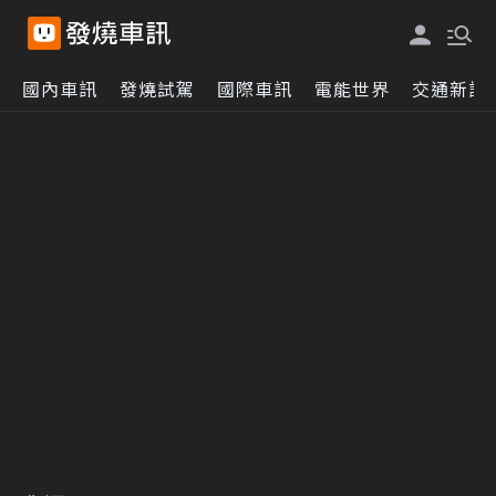
國內車訊
發燒試駕
國際車訊
電能世界
交通新訊