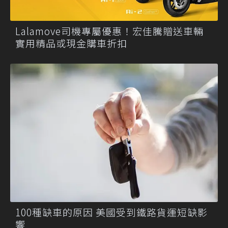
Lalamove司機專屬優惠！宏佳騰贈送車輛
實用精品或現金購車折扣
100種缺車的原因 美國受到鐵路貨運短缺影
響