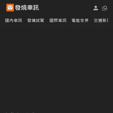
國內車訊
發燒試駕
國際車訊
電能世界
交通新訊