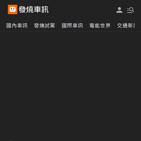
國內車訊
發燒試駕
國際車訊
電能世界
交通新訊