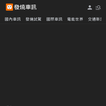
國內車訊
發燒試駕
國際車訊
電能世界
交通新訊