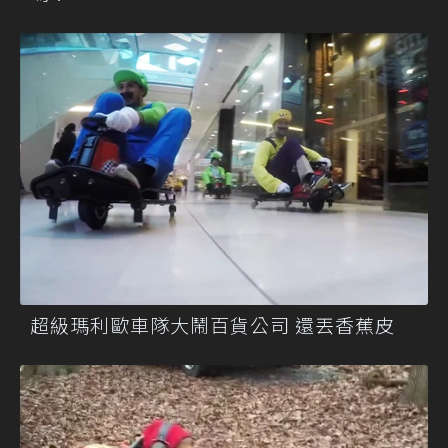
超級瑪利歐車隊大鬧百貨公司 還丟香蕉皮