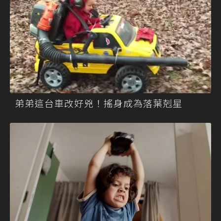
弟弟這台車改好兇！搖身成為落葉剋星