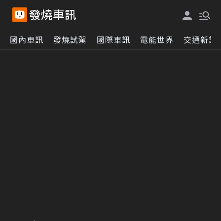
國內車訊
發燒試駕
國際車訊
電能世界
交通新訊