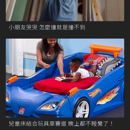
小朋友哭哭 怎麼撞就是撞不到
兒童床結合玩具車賽道 晚上都不睡覺了！