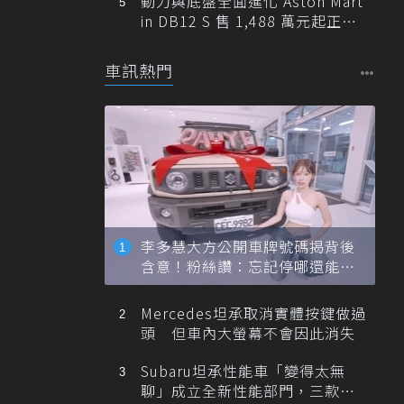
動力與底盤全面進化 Aston Mart
in DB12 S 售 1,488 萬元起正式
登台
車訊熱門
李多慧大方公開車牌號碼揭背後
含意！粉絲讚：忘記停哪還能幫
忙找車
Mercedes坦承取消實體按鍵做過
頭 但車內大螢幕不會因此消失
Subaru坦承性能車「變得太無
聊」成立全新性能部門，三款手