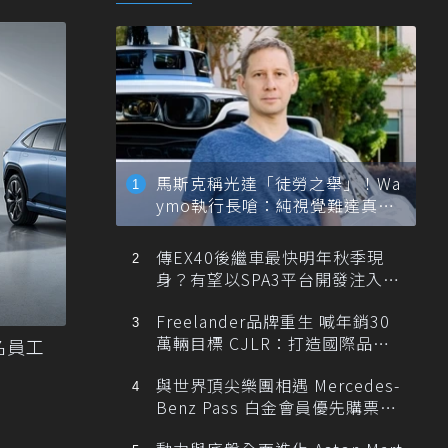
馬斯克稱光達「徒勞之舉」！Wa
ymo執行長嗆：純視覺難達真正
自動駕駛
傳EX40後繼車最快明年秋季現
身？有望以SPA3平台開發注入80
0V動力
Freelander品牌重生 喊年銷30
萬輛目標 CJLR：打造國際品牌
名員工
半數銷量來自全球！
與世界頂尖樂團相遇 Mercedes-
Benz Pass 白金會員優先購票維
也納愛樂