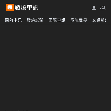
國內車訊
發燒試駕
國際車訊
電能世界
交通新訊