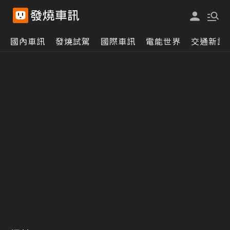
國內車訊
發燒試駕
國際車訊
電能世界
交通新訊