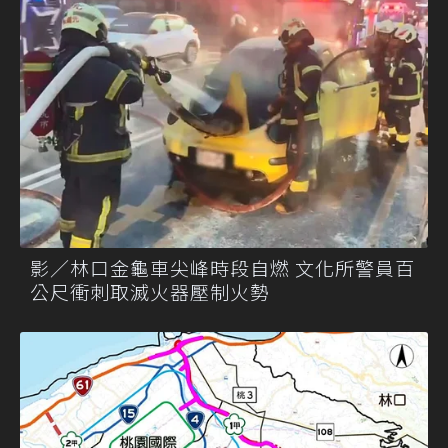
影／林口金龜車尖峰時段自燃 文化所警員百
公尺衝刺取滅火器壓制火勢