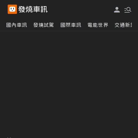
國內車訊
發燒試駕
國際車訊
電能世界
交通新訊