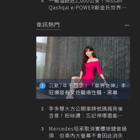
一桶油跑近2,000公里！Nissan
Qashqai e-POWER創金氏世界紀
錄
車訊熱門
沉默7年不忍了！「車界女神」李
冠儀發長文控職場性騷、黑幕
李多慧大方公開車牌號碼揭背後
含意！粉絲讚：忘記停哪還能幫
忙找車
Mercedes坦承取消實體按鍵做過
頭 但車內大螢幕不會因此消失