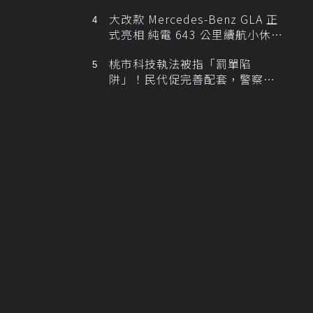
大改款 Mercedes-Benz GLA 正
式亮相 純電 643 公里續航小休
旅！
桃市科技執法被指「罰單陷
阱」！民代促完善配套，警察局
提數據回應