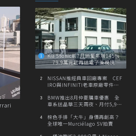
Kia Stonic前7月銷量年增145%
79.9萬元起再送電子後視鏡
NISSAN推經典車回廠專案 CEF
IRO與INFINITI老車原廠零件最
低1折
BMW推出8月仲夏購車優惠 全
車系送晶華三天兩夜、月付5,900
ari
元起
棕色手排「大牛」身價再創高？
全球唯一Murciélago SV拍賣