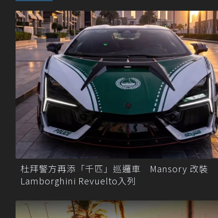
杜拜警方再添「千匹」巡邏車 Mansory 改裝
Lamborghini Revuelto入列