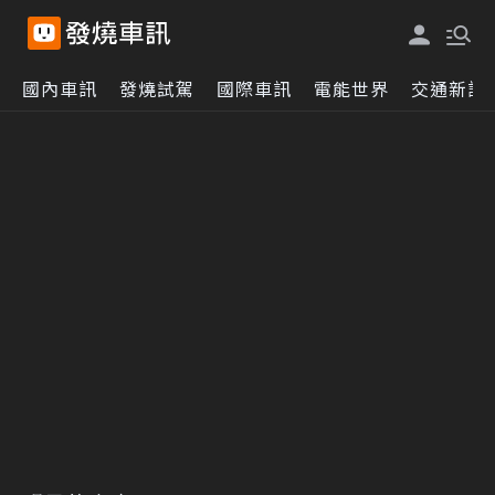
國內車訊
發燒試駕
國際車訊
電能世界
交通新訊