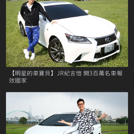
【明星的車寶貝】JR紀言愷 開3百萬名車報
效國家