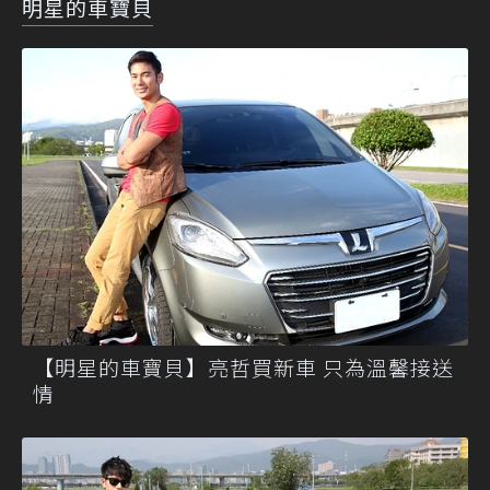
明星的車寶貝
【明星的車寶貝】亮哲買新車 只為溫馨接送
情