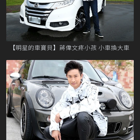
【明星的車寶貝】蔣偉文疼小孩 小車換大車