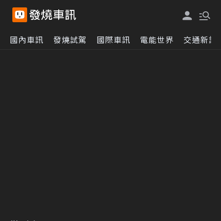
國內車訊
發燒試駕
國際車訊
電能世界
交通新訊