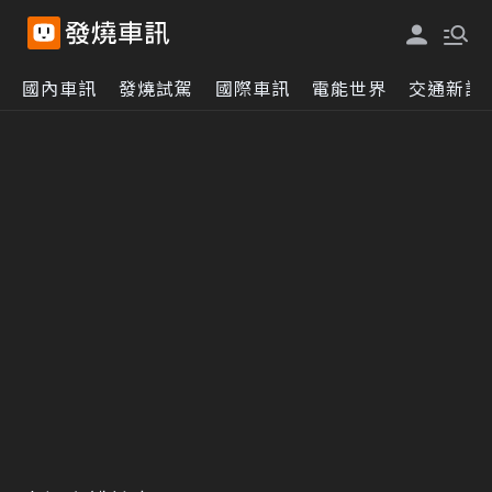
國內車訊
發燒試駕
國際車訊
電能世界
交通新訊