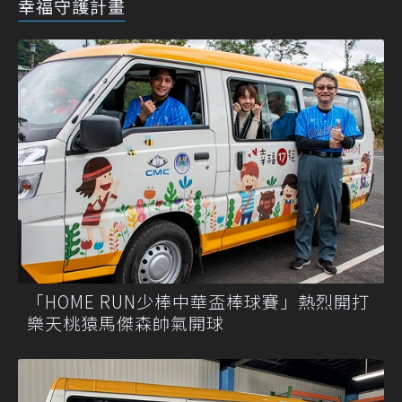
幸福守護計畫
「HOME RUN少棒中華盃棒球賽」熱烈開打
樂天桃猿馬傑森帥氣開球