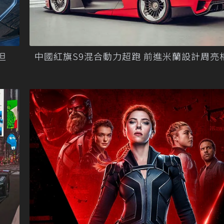
但
中國紅旗S9混合動力超跑 前進米蘭設計周亮