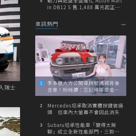
動力與底盤全面進化 Aston Mart
in DB12 S 售 1,488 萬元起正式
登台
車訊熱門
李多慧大方公開車牌號碼揭背後
加入瑞士
含意！粉絲讚：忘記停哪還能幫
忙找車
Mercedes坦承取消實體按鍵做過
頭 但車內大螢幕不會因此消失
Subaru坦承性能車「變得太無
聊」成立全新性能部門，三款手