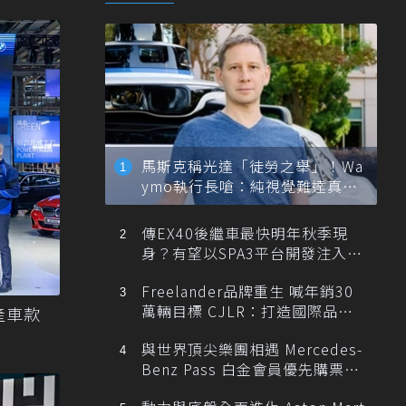
馬斯克稱光達「徒勞之舉」！Wa
ymo執行長嗆：純視覺難達真正
自動駕駛
傳EX40後繼車最快明年秋季現
身？有望以SPA3平台開發注入80
0V動力
Freelander品牌重生 喊年銷30
萬輛目標 CJLR：打造國際品牌
產車款
半數銷量來自全球！
與世界頂尖樂團相遇 Mercedes-
Benz Pass 白金會員優先購票維
也納愛樂