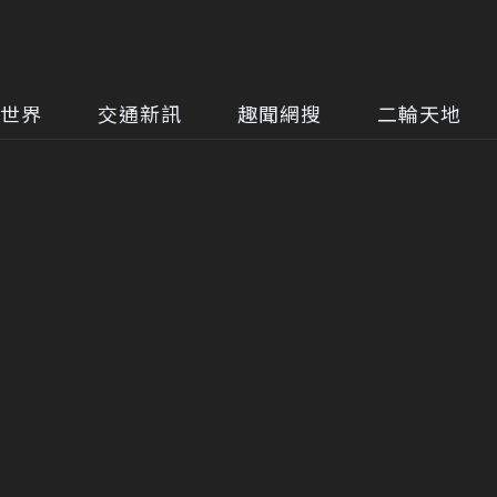
世界
交通新訊
趣聞網搜
二輪天地