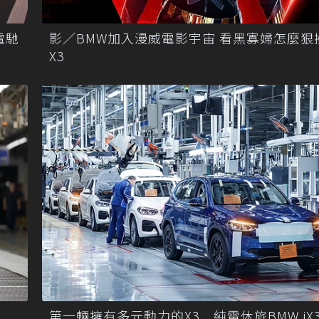
c電馳
影／BMW加入漫威電影宇宙 看黑寡婦怎麼狠
X3
第一輛擁有多元動力的X3 純電休旅BMW iX