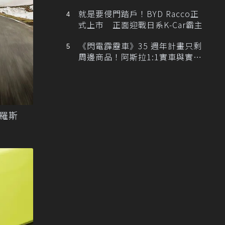
排跑車開發中！
就是要侵門踏戶！BYD Racco正
式上市 正面迎戰日系K-Car霸主
《閃電霹靂車》35 週年計畫只剩
周邊商品！阿斯拉1:1實車與實體
展覽雙雙喊卡
羅斯