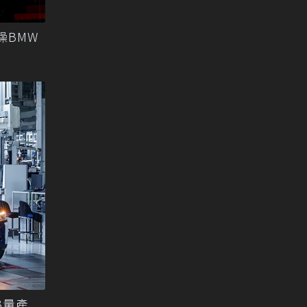
操BMW
3量產