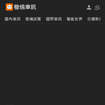
國內車訊
發燒試駕
國際車訊
電能世界
交通新訊