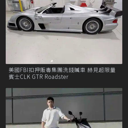
美國FBI扣押販毒集團洗錢贓車 赫見超限量
賓士CLK GTR Roadster