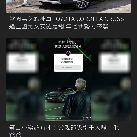
當國民休旅神車TOYOTA COROLLA CROSS
遇上國民女友羅嘉翎 年輕新勢力來襲
賓士小編超有才！父親節吸引千人喊「他」
爸爸