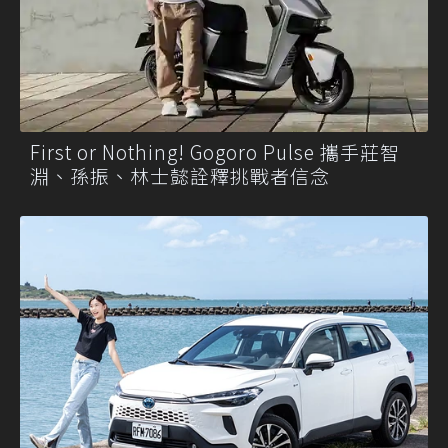
First or Nothing! Gogoro Pulse 攜手莊智
淵、孫振、林士懿詮釋挑戰者信念