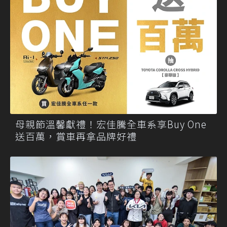
母親節溫馨獻禮！宏佳騰全車系享Buy One
送百萬，賞車再拿品牌好禮