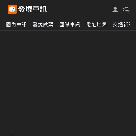
國內車訊
發燒試駕
國際車訊
電能世界
交通新訊