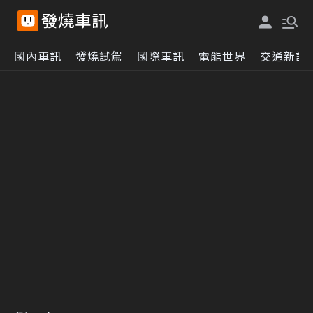
國內車訊
發燒試駕
國際車訊
電能世界
交通新訊