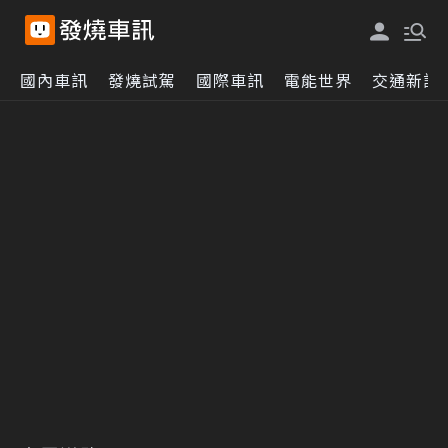
國內車訊
發燒試駕
國際車訊
電能世界
交通新訊