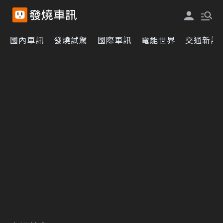
國內車訊
發燒試駕
國際車訊
電能世界
交通新訊