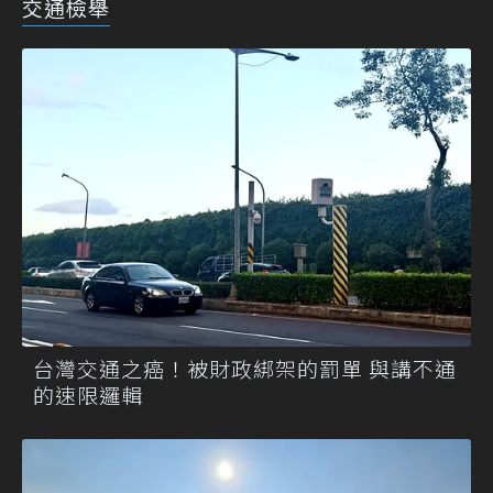
交通檢舉
台灣交通之癌！被財政綁架的罰單 與講不通
的速限邏輯