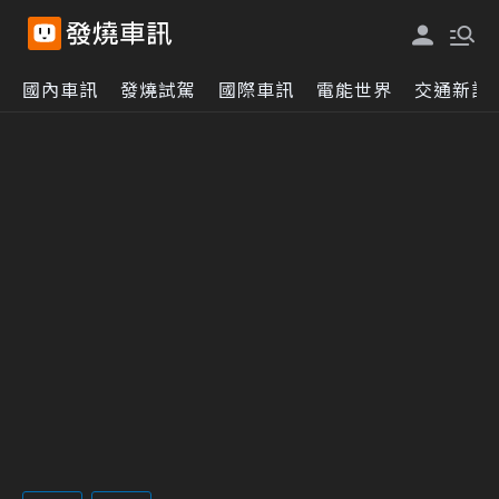
國內車訊
發燒試駕
國際車訊
電能世界
交通新訊