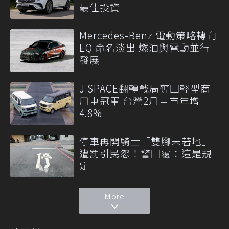
最佳投資
Mercedes-Benz 電動策略轉向
EQ 命名淡出 燃油與電動並行
發展
J SPACE翻轉戰局奪回輕型商
用車冠軍 台灣2月車市年增
4.8%
停車再開騎士「雙腳未著地」
遭罰引民怨！警回覆：這是規
定
More