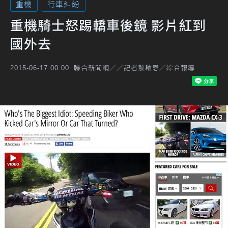
重機
行車糾紛
重機騎士怒踢轎車後鏡 影片紅到
國外去
聯合新聞網／／記者敖啟恩／綜合報導
2015-06-17 00:00