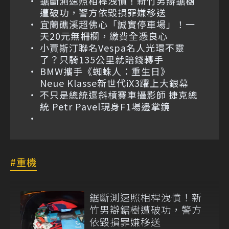
鋸斷測速照相桿洩憤！新竹男辯鋸樹
遭破功，警方依毀損罪嫌移送
宜蘭礁溪超佛心「誠實停車場」！一
天20元無柵欄，繳費全憑良心
小賈斯汀聯名Vespa名人光環不靈
了？只騎135公里就賠錢轉手
BMW攜手《蜘蛛人：重生日》
Neue Klasse新世代iX3躍上大銀幕
不只是總統還斜槓賽車攝影師 捷克總
統 Petr Pavel現身F1場邊掌鏡
重機
鋸斷測速照相桿洩憤！新
竹男辯鋸樹遭破功，警方
依毀損罪嫌移送