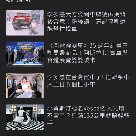
李多慧大方公開車牌號碼揭背
後含意！粉絲讚：忘記停哪還
能幫忙找車
《閃電霹靂車》35 週年計畫只
剩周邊商品！阿斯拉1:1實車與
實體展覽雙雙喊卡
李多慧在台灣買車了! 捨韓系車
入主日系個性小車
小賈斯汀聯名Vespa名人光環
不靈了？只騎135公里就賠錢轉
手