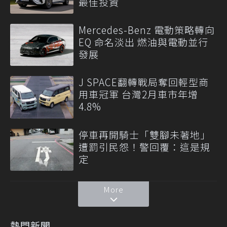
最佳投資
Mercedes-Benz 電動策略轉向
EQ 命名淡出 燃油與電動並行
發展
J SPACE翻轉戰局奪回輕型商
用車冠軍 台灣2月車市年增
4.8%
停車再開騎士「雙腳未著地」
遭罰引民怨！警回覆：這是規
定
More
熱門新聞