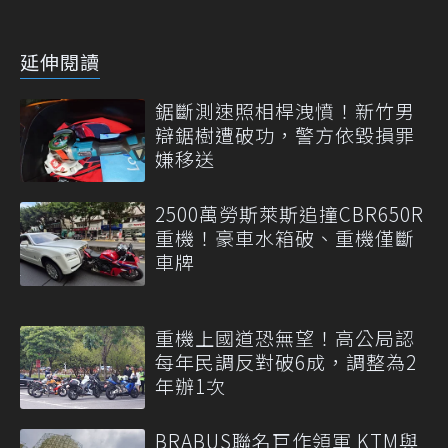
延伸閱讀
鋸斷測速照相桿洩憤！新竹男
辯鋸樹遭破功，警方依毀損罪
嫌移送
2500萬勞斯萊斯追撞CBR650R
重機！豪車水箱破、重機僅斷
車牌
重機上國道恐無望！高公局認
每年民調反對破6成，調整為2
年辦1次
BRABUS聯名巨作領軍 KTM與