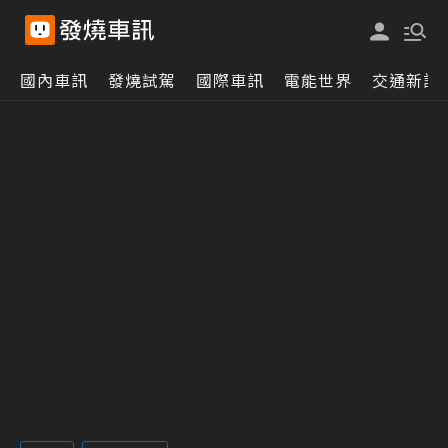
國內車訊
發燒試駕
國際車訊
電能世界
交通新訊