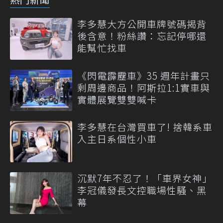
李多慧大方公開車牌號碼揭背
後含意！粉絲讚：忘記停哪還
能幫忙找車
《閃電霹靂車》35 週年計畫只
剩周邊商品！阿斯拉1:1實車與
實體展覽雙雙喊卡
李多慧在台灣買車了! 捨韓系車
入主日系個性小車
沉默7年不忍了！「車界女神」
李冠儀發長文控職場性騷、黑
幕