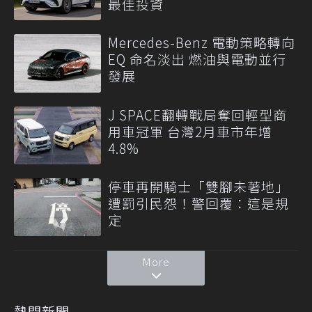
最佳投資
Mercedes-Benz 電動策略轉向
EQ 命名淡出 燃油與電動並行
發展
J SPACE翻轉戰局奪回輕型商
用車冠軍 台灣2月車市年增
4.8%
停車再開騎士「雙腳未著地」
遭罰引民怨！警回覆：這是規
定
More
熱門新聞