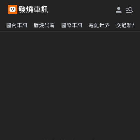
國內車訊
發燒試駕
國際車訊
電能世界
交通新訊