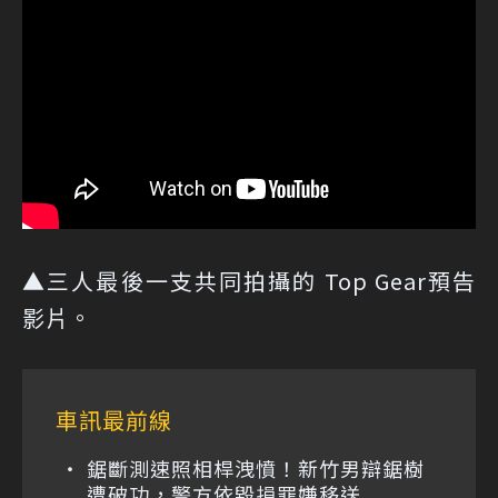
▲三人最後一支共同拍攝的 Top Gear預告
影片。
車訊最前線
鋸斷測速照相桿洩憤！新竹男辯鋸樹
遭破功，警方依毀損罪嫌移送