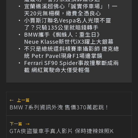
宜蘭礁溪超佛心「誠實停車場」！一
天20元無柵欄，繳費全憑良心
小賈斯汀聯名Vespa名人光環不靈
了？只騎135公里就賠錢轉手
BMW攜手《蜘蛛人：重生日》
Neue Klasse新世代iX3躍上大銀幕
不只是總統還斜槓賽車攝影師 捷克總
統 Petr Pavel現身F1場邊掌鏡
Ferrari SF90 Spider事故撞擊斷成兩
截 網紅駕駛命大僅受輕傷
←
上一篇
BMW 7系列資訊外洩 售價370萬起跳！
下一篇
→
GTA俠盜獵車手真人影片 保時捷辣妹照K